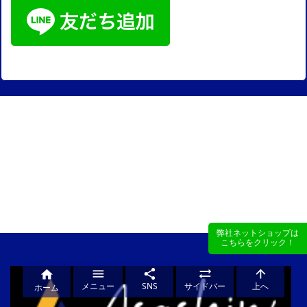
Blog
施工実績
会社概要
鳶工事協洋 公式作業服通販サイト
お問い合わせ
弊社ネットショップは
弊社ネットショップは
こちらをクリック！
こちらをクリック！





メニュー
SNS
サイドバー
上へ
ホーム