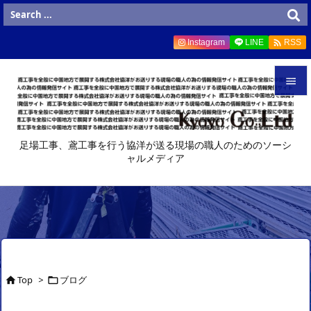

Instagram
LINE
RSS


メニュ
足場工事、鳶工事を行う協洋が送る現場の職人のためのソーシ

ャルメディア
サイド

前へ

次へ

検索
Top
>
ブログ

