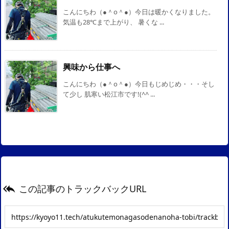
こんにちわ（●＾o＾●）今日は暖かくなりました。
気温も28℃まで上がり、 暑くな ...
興味から仕事へ
こんにちわ（●＾o＾●）今日もじめじめ・・・そし
て少し 肌寒い松江市です!(^^ ...
この記事のトラックバックURL
