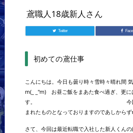
鳶職人18歳新人さん
Twitter
Face
初めての鳶仕事
こんにちは。今日も曇り時々雪時々晴れ間 
m(_ _"m) お昼ご飯をまあた食べ過ぎ、更
す。 今回も私の個人的
まれたものとなっておりますのであしからずm(_
さて、今回は最近転職で入社した新人くんの