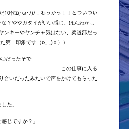
だ10代Σ(･ω･ﾉ)ﾉ！わっかっ！！とついつい
とかな？ややガタイがいい感じ。ほんわかし
キーやヤンチャ気はない、柔道部だっ
第一印象です（o_ _)ｏ））
ん)だったそで
仕事に入る
り合いだったみたいで声をかけてもらった
ました。
な感じですか？」