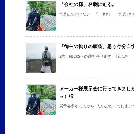
「会社の顔」名刺に迫る。
営業に欠かせない 「 名刺 」 営業Tさん
「御主の拘りの腰袋、思う存分自
S君、NICKSへの愛を語ります。 憧れの 「 
メーカー様展示会に行ってきました＼(
マ）様
展示会参加してから…だいぶたってしまいましたが…