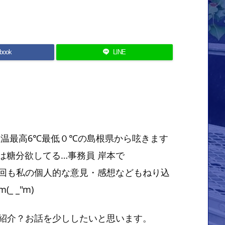
book
LINE
気温最高6℃最低０℃の島根県から呟きます
には糖分欲してる…事務員 岸本で
な意見・感想などもねり込
 _"m)
紹介？お話を少ししたいと思います。