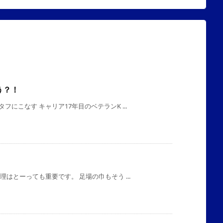
う？！
にこなす キャリア17年目のベテランK ...
はとーっても重要です。 足場の巾もそう ...