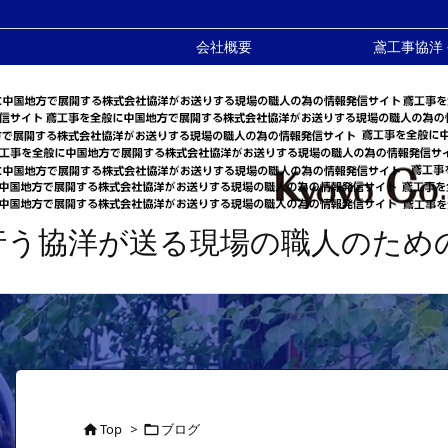
会社概要
鳶工事協洋
行う協洋が送る現場の職人のため
Top
>
ブログ

