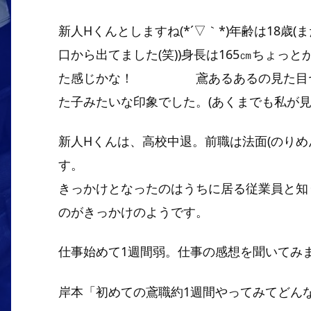
新人Hくんとしますね(*´▽｀*)年齢は18歳(ま
口から出てました(笑))身長は165㎝ちょっ
た感じかな！ 鳶あるあるの見た目ヤン
た子みたいな印象でした。(あくまでも私が見た
新人Hくんは、高校中退。前職は法面(のりめ
す。 この
きっかけとなったのはうちに居る従業員と知
のがきっかけのようです。
仕事始めて1週間弱。仕事の感想を聞いてみ
岸本「初めての鳶職約1週間やってみてどん