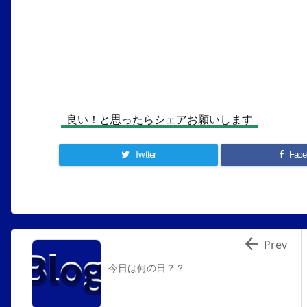
良い！と思ったらシェアお願いします
Twitter
Face

Prev
今日は何の日？？