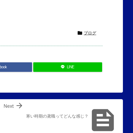
ブログ

book
LINE

Next

寒い時期の鳶職ってどんな感じ？