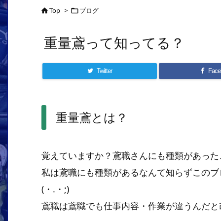
Top
>
ブログ


重量鳶って知ってる？
Twitter
Face
重量鳶とは？
覚えていますか？鳶職さんにも種類があった
私は鳶職にも種類があるなんて知らずこのブ
(・.・;)
鳶職は鳶職でも仕事内容・作業が違うんだと