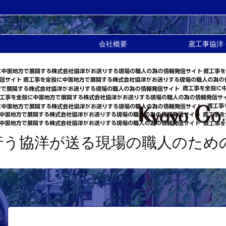
が必要不可欠ですし作業も進まず完成もされません。重量鳶も同じです
人さんたちが居ないと出来ません。
会社概要
鳶工事協洋
行う協洋が送る現場の職人のため