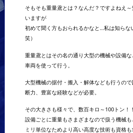
そもそも重量鳶とは？なんだ？ですよねえ～
いますが
初めて聞く方もおられるかなと…私は知らない
笑）
重量鳶とはその名の通り大型の機械や設備な
車両を使って行う。
大型機械の据付・搬入・解体なども行うので
断力、豊富な経験などが必要。
その大きさも様々で、数百キロ～100トン！！
設備ごとに重量もさまざまなので扱う機械も
ミリ単位なためより高い高度な技術も資格も