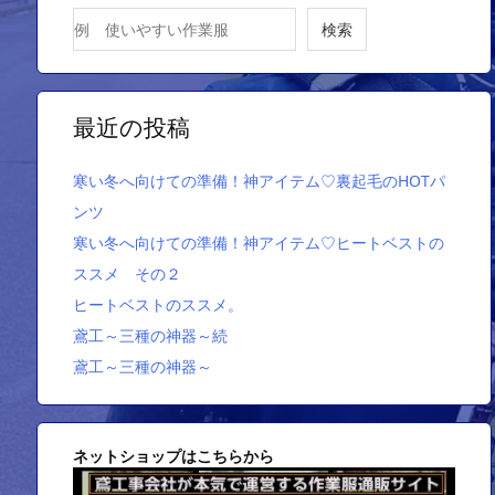
検索
最近の投稿
寒い冬へ向けての準備！神アイテム♡裏起毛のHOTパ
ンツ
寒い冬へ向けての準備！神アイテム♡ヒートベストの
ススメ その２
ヒートベストのススメ。
鳶工～三種の神器～続
鳶工～三種の神器～
ネットショップはこちらから