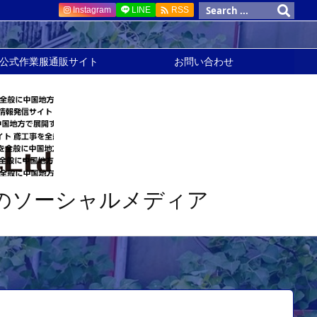
。なくてはならない、必要不可欠な存在なんです！高い所にものを設置

Instagram
LINE
RSS
 公式作業服通販サイト
お問い合わせ
のソーシャルメディア