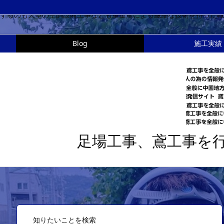
足場鳶も『現場の花形』と言われるように、建設・建築物には必ず足場
するのも大型の空調設備工事なども重量鳶による繊細な技術を持った職
Blog
施工実績
足場工事、鳶工事を
知りたいことを検索