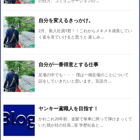
の仕方、コミュニケーションの ...
自分を変えるきっかけ。
2月、新入社員Y君！！これからメキメキ成長してい
く姿を見ていけると思うと 楽しみ ...
自分が一番得意とする仕事
足場の中でも・・・ 僕は一側足場のことについて
話をしていきたいと思います。言語力 ...
ヤンキー鳶職人を目指す！
かれこれ20年前、金髪で単車に跨って弾けまっくて
いた我が社の社長…笑 学歴社会と ...