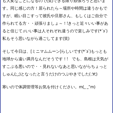
も大変なことになるので(笑)できる限り頑張ろうと思いま
す。同じ感じの方！居られたら～場所や時間は違うかもで
すが、眠い目こすって彼氏や旦那さん、もしくはご自分で
作られてる方・・頑張りましょ～！!きっと近々いい事があ
ると信じて♫いい事は人それぞれ違うので楽しみです(*´з`)
私もそう思いながら過ごしてます(笑)
そして今日は、[ミニマムムーン]らしいです(*´з`)もっとも
地球から遠い満月なんだそうです！! でも、島根は天気が
すこぶる悪いので・・見れないなあと思いながらちょっと
しゅん(;_;)となったと言うだけのつぶやきでした( ;∀;)
寒いので体調管理等お気を付けください。m(_ _"m)