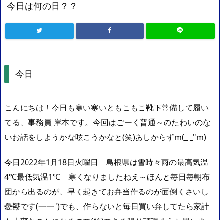
今日は何の日？？
今日
こんにちは！今日も寒い寒いともこもこ靴下常備して履い
てる、事務員 岸本です。今回はごーく普通～のたわいのな
いお話をしようかな呟こうかなと(笑)あしからずm(_ _"m)
今日2022年1月18日火曜日 島根県は雪時々雨の最高気温
4℃最低気温1℃ 寒くなりましたねえ～ほんと毎日毎朝布
団から出るのが、早く起きてお弁当作るのが面倒くさいし
憂鬱です(一一")でも、作らないと毎日買い弁してたら家計