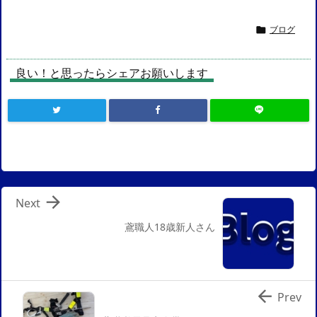
ブログ

良い！と思ったらシェアお願いします

Next
鳶職人18歳新人さん

Prev