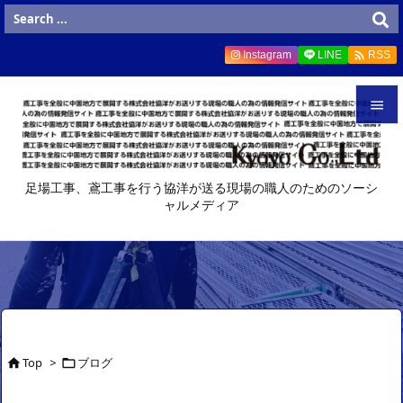

Instagram
LINE
RSS


メニュ
足場工事、鳶工事を行う協洋が送る現場の職人のためのソーシ

ャルメディア
サイド

前へ

次へ

検索
Top
>
ブログ

