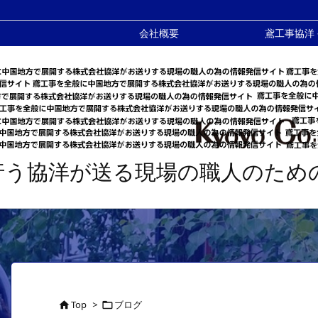
会社概要
鳶工事協洋
行う協洋が送る現場の職人のため
Top
>
ブログ

