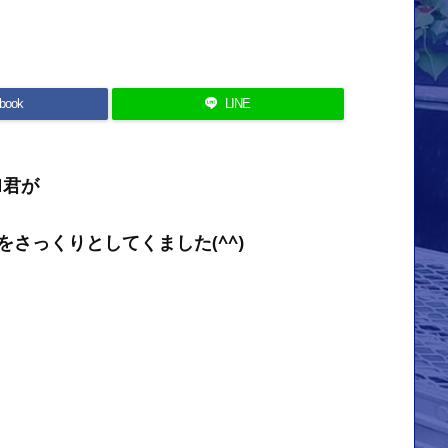
book
LINE
N君が
さっくりとしてくました(^^)